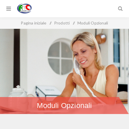
Pagina iniziale
/
Prodotti
/
Moduli Opzionali
Moduli Opzionali