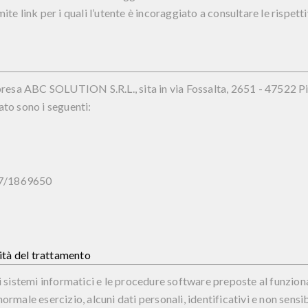
ite link per i quali l’utente è incoraggiato a consultare le rispett
mpresa
ABC SOLUTION S.R.L.
, sita in via Fossalta, 2651 - 47522 
attato sono i seguenti:
7/1869650
lità del trattamento
o:i sistemi informatici e le procedure software preposte al funzio
ormale esercizio, alcuni dati personali, identificativi e non sensib