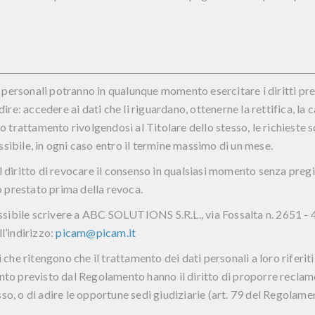
ti personali potranno in qualunque momento esercitare i diritti pre
e: accedere ai dati che li riguardano, ottenerne la rettifica, la c
ro trattamento rivolgendosi al Titolare dello stesso, le richieste s
sibile, in ogni caso entro il termine massimo di un mese.
l diritto di revocare il consenso in qualsiasi momento senza pregiu
 prestato prima della revoca.
ossibile scrivere a
ABC SOLUTIONS S.R.L
., via Fossalta n. 2651 
l’indirizzo:
picam@picam.it
ti che ritengono che il trattamento dei dati personali a loro riferi
anto previsto dal Regolamento hanno il diritto di proporre recla
so, o di adire le opportune sedi giudiziarie (art. 79 del Regolame