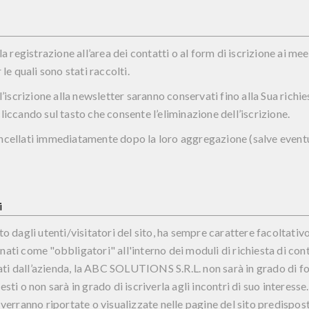
la registrazione all’area dei contatti o al form di iscrizione ai me
 le quali sono stati raccolti.
l’iscrizione alla newsletter saranno conservati fino alla Sua richie
liccando sul tasto che consente l’eliminazione dell’iscrizione.
ancellati immediatamente dopo la loro aggregazione (salve eventu
i
to dagli utenti/visitatori del sito, ha sempre carattere facoltativ
ati come "obbligatori" all'interno dei moduli di richiesta di conta
i dall’azienda, la ABC SOLUTIONS S.R.L. non sarà in grado di for
hiesti o non sarà in grado di iscriverla agli incontri di suo interesse.
 verranno riportate o visualizzate nelle pagine del sito predispost