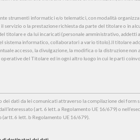
iante strumenti informatici e/o telematici, con modalità organizz
il servizio o la prestazione richiesta da parte del titolare o in alc
del titolare e da lui incaricati (personale amministrativo, addetti 
 sistema informatico, collaboratori a vario titolo).Il titolare ad
ntuale accesso, la divulgazione, la modifica o la distruzione non au
i operative del Titolare ed in ogni altro luogo in cui le parti coin
o dei dati da lei comunicati attraverso la compilazione dei form 
ll’interessato (art. 6 lett. a Regolamento UE 16/679) o nell’ese
o (artt. 6 lett. b Regolamento UE 16/679).
 di destinatari dei dati