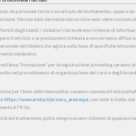
 solo da personale tecnico incaricato del trattamento, oppure da e
enzione. Nessun dato derivante dal servizio web viene comunicat
forniti dagli utenti / visitatori che inoltrano richieste di informa
eguire il servizio o la prestazione richiesta e non verranno diffus
ersonale del titolare che agisce sulla base di specifiche istruzion
ttamento medesimo.
m nell’area “formazione” per la registrazione ai meeting saranno u
volto nel procedimento di organizzazione dei corsi e degli incont
trazione per l’invio delle Newsletter, saranno comunicati alla piatt
ink
https://www.aruba.it/privacy_arubaspa
, con sede in Italia, c
amento 679/16;
bili del trattamento potrà sempre essere richiesto in qualsiasi m