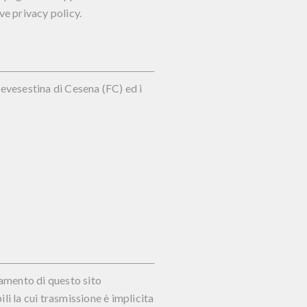
ive privacy policy.
Pievesestina di Cesena (FC) ed i
namento di questo sito
ili la cui trasmissione è implicita