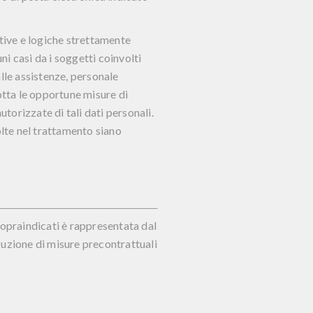
ative e logiche strettamente
uni casi da i soggetti coinvolti
alle assistenze, personale
otta le opportune misure di
torizzate di tali dati personali.
volte nel trattamento siano
sopraindicati è rappresentata dal
cuzione di misure precontrattuali