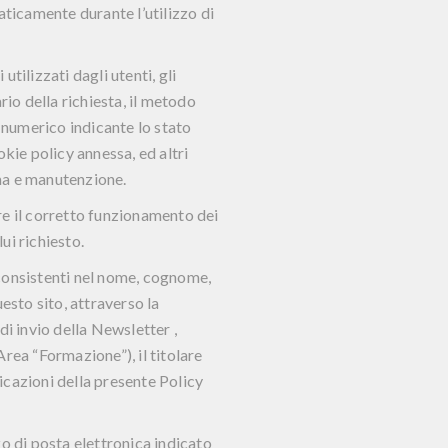
aticamente durante l’utilizzo di
utilizzati dagli utenti, gli
rio della richiesta, il metodo
ce numerico indicante lo stato
okie policy annessa, ed altri
ema e manutenzione.
are il corretto funzionamento dei
ui richiesto.
 (consistenti nel nome, cognome,
esto sito, attraverso la
di invio della
Newsletter
,
Area “
Formazione”
), il titolare
ndicazioni della presente Policy
zzo di posta elettronica indicato