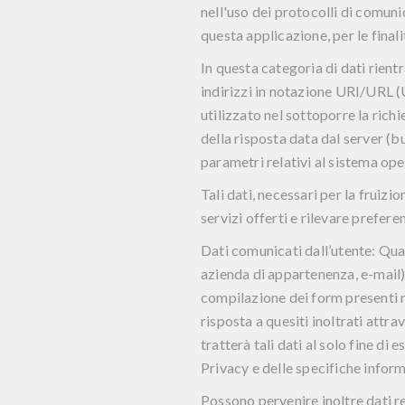
nell'uso dei protocolli di comuni
questa applicazione, per le finali
In questa categoria di dati rientr
indirizzi in notazione URI/URL (U
utilizzato nel sottoporre la richi
della risposta data dal server (bu
parametri relativi al sistema ope
Tali dati, necessari per la fruiz
servizi offerti e rilevare prefere
Dati comunicati dall’utente: Qual
azienda di appartenenza, e-mail),
compilazione dei form presenti nel
risposta a quesiti inoltrati attrav
tratterà tali dati al solo fine di 
Privacy e delle specifiche inform
Possono pervenire inoltre dati rel