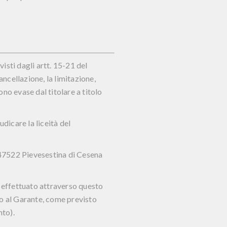
visti dagli artt. 15-21 del
ancellazione, la limitazione,
ono evase dal titolare a titolo
dicare la liceità del
- 47522 Pievesestina di Cesena
ti effettuato attraverso questo
mo al Garante, come previsto
nto).