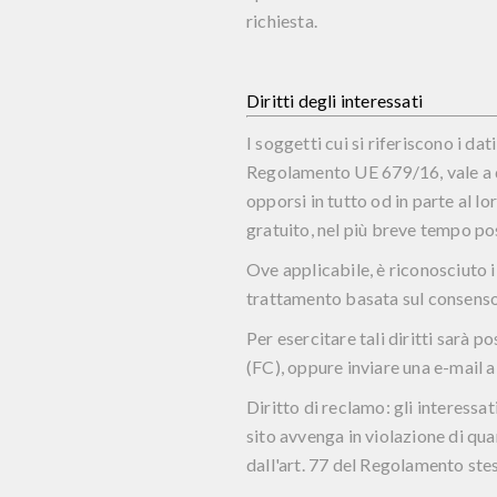
richiesta.
Diritti degli interessati
I soggetti cui si riferiscono i da
Regolamento UE 679/16, vale a dir
opporsi in tutto od in parte al lo
gratuito, nel più breve tempo pos
Ove applicabile, è riconosciuto i
trattamento basata sul consenso
Per esercitare tali diritti sarà p
(FC), oppure inviare una e-mail al
Diritto di reclamo
:
gli interessa
sito avvenga in violazione di qu
dall'art. 77 del Regolamento stes