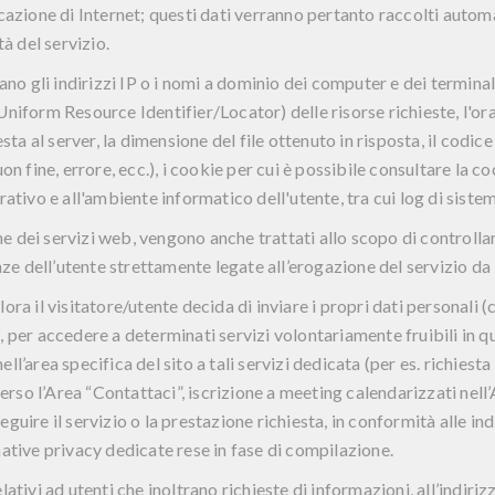
cazione di Internet; questi dati verranno pertanto raccolti autom
tà del servizio.
ano gli indirizzi IP o i nomi a dominio dei computer e dei terminali 
niform Resource Identifier/Locator) delle risorse richieste, l'ora
esta al server, la dimensione del file ottenuto in risposta, il codi
on fine, errore, ecc.), i cookie per cui è possibile consultare la co
rativo e all'ambiente informatico dell'utente, tra cui log di sist
ione dei servizi web, vengono anche trattati allo scopo di controll
nze dell’utente strettamente legate all’erogazione del servizio da l
ora il visitatore/utente decida di inviare i propri dati personali
 per accedere a determinati servizi volontariamente fruibili in qu
l’area specifica del sito a tali servizi dedicata (per es. richiesta 
erso l’Area “
Contattaci
”, iscrizione a meeting calendarizzati nell’
eseguire il servizio o la prestazione richiesta, in conformità alle i
ative privacy dedicate rese in fase di compilazione.
ativi ad utenti che inoltrano richieste di informazioni, all’indiri