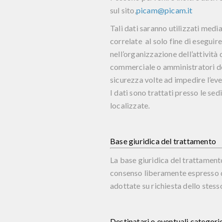
sul sito,
picam@picam.it
Tali dati saranno utilizzati med
correlate al solo fine di eseguire 
nell’organizzazione dell’attività 
commerciale o amministratori del
sicurezza volte ad impedire l’eve
I dati sono trattati presso le sed
localizzate.
Base giuridica del trattamento
La base giuridica del trattament
consenso liberamente espresso da
adottate su richiesta dello stess
Destinatari o eventuali categorie