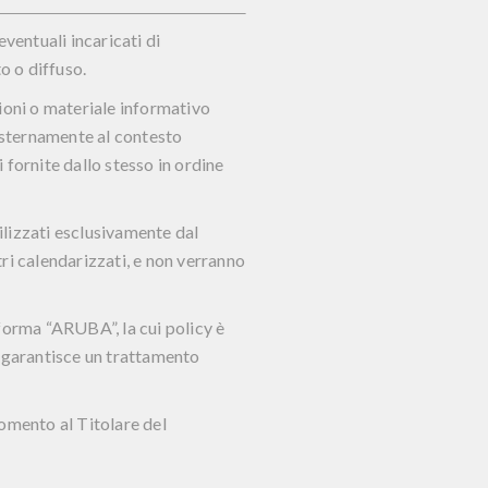
ventuali incaricati di
o o diffuso.
zioni o materiale informativo
i esternamente al contesto
i fornite dallo stesso in ordine
tilizzati esclusivamente dal
ri calendarizzati, e non verranno
aforma “ARUBA”, la cui policy è
he garantisce un trattamento
omento al Titolare del